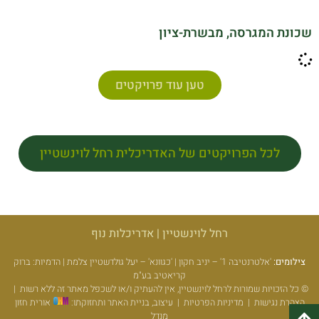
שכונת המגרסה, מבשרת-ציון
טען עוד פרויקטים
לכל הפרויקטים של האדריכלית רחל לוינשטיין
רחל לוינשטיין | אדריכלות נוף
צילומים:
'אלטרנטיבה 1' – יניב חקון | 'כגוונא' – יעל גולדשטיין צלמת | הדמיות: ברוק
קריאטיב בע"מ
© כל הזכויות שמורות לרחל לוינשטיין, אין להעתיק ו/או לשכפל מאתר זה ללא רשות
|
הצהרת נגישות
|
מדיניות הפרטיות
|
עיצוב, בניית האתר ותחזוקתו:
אורית חזון
מנדל