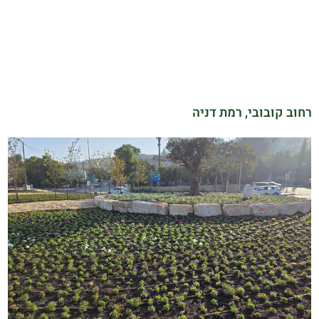
רחוב קובובי, רמת דניה