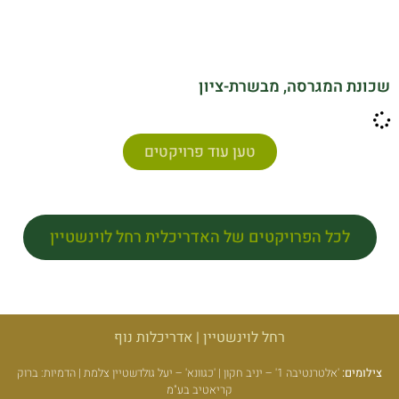
שכונת המגרסה, מבשרת-ציון
טען עוד פרויקטים
לכל הפרויקטים של האדריכלית רחל לוינשטיין
רחל לוינשטיין | אדריכלות נוף
צילומים:
'אלטרנטיבה 1' – יניב חקון | 'כגוונא' – יעל גולדשטיין צלמת | הדמיות: ברוק
קריאטיב בע"מ