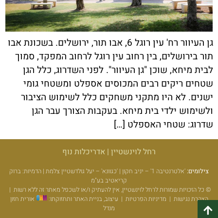
גן העיוור רח' עין רוגל 6, אבו תור, ירושלים. בשכונת אבו
תור בירושלים, בין רחוב עין רוגל לרחוב המפקד, סמוך
לבית מיחא, שוכן "גן העיוור". לפני השדרוג, כלל הגן
שטחים ריקים רבים המכוסים אספלט ומשטחי גומי
ישנים. לא היו מתקני משחקים כלל לשימוש הציבור
ולשימוש ילדי בית מיחא. בעקבות הצורך עבר הגן
שדרוג: שטחי האספלט […]
רחל לוינשטיין | אדריכלות נוף
צילומים:
'אלטרנטיבה 1' – יניב חקון | 'כגוונא' – יעל גולדשטיין צלמת | הדמיות: ברוק
קריאטיב בע"מ
© כל הזכויות שמורות לרחל לוינשטיין, אין להעתיק ו/או לשכפל מאתר זה ללא רשות
|
הצהרת נגישות
|
מדיניות הפרטיות
|
עיצוב, בניית האתר ותחזוקתו:
אורית חזון
מנדל